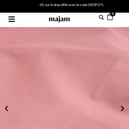
-5% sur le drop d’été avec le code DROP075
0