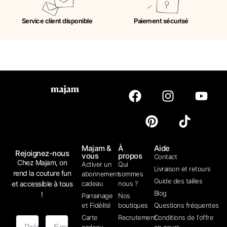
Service client disponible
Paiement sécurisé
Majam &
À
Aide
Rejoignez-nous
vous
propos
Contact
Chez Majam, on
Activer un
Qui
Livraison et retours
rend la couture fun
abonnement
sommes
Guide des tailles
et accessible à tous
cadeau
nous ?
Blog
!
Parrainage
Nos
et Fidélité
boutiques
Questions fréquentes
Carte
Recrutement
Conditions de l'offre
cadeau
en cours