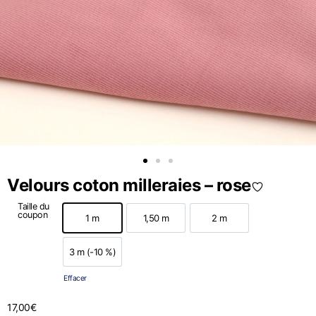
Velours coton milleraies – rose
Taille du
coupon
1 m
1,50 m
2 m
1 m
1,50 m
2 m
3 m (-10 %)
3 m (-10 %)
Effacer
17,00
€